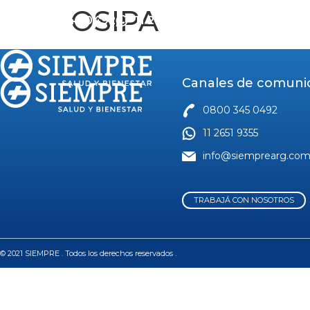
OSIPA
0800 345 0492
11 2651 9355
CONTAC
Canales de comuni
0800 345 0492
11 2651 9355
info@siemprearg.co
TRABAJÁ CON NOSOTROS
© 2021 SIEMPRE . Todos los derechos reservados .