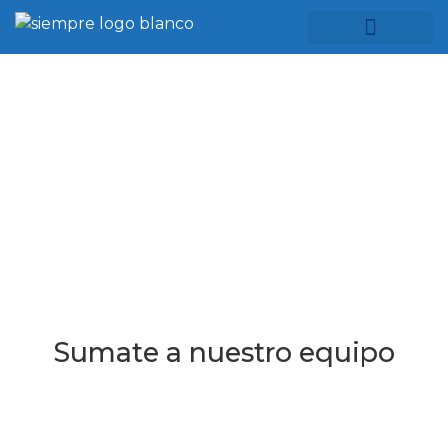
Servicios Privados
Servicios Corporativos
Sobre Nosotros
Trabajá con Nosotros
Sumate a nuestro equipo